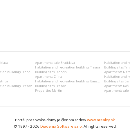
islava
Apartments sale Bratislava
Habitation and recreation buildings Trnava
Building sites Trn
Habitation and recreation buildings Trenčín
Building sites Trenčín
Apartments Nitr
Apartments Žilina
Habitation and re
trica
Habitation and recreation buildings Banská Bystrica
Building sites Ban
tion buildings Prešov
Building sites Prešov
Apartments Koši
Properties Martin
Apartments sale 
Portál presovske-domy je členom rodiny
www.areality.sk
© 1997 - 2026
Diadema Software s.r.o.
All rights reserved.