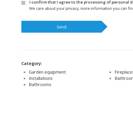
I confirm that I agree to the processing of personal 
We care about your privacy, more information you can fi
Send
Category:
Garden equipment
Fireplaces
Installations
Bathroom
Bathrooms