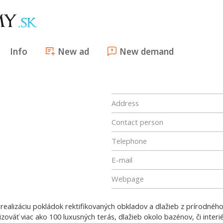
Info
New ad
New demand
Address
Contact person
Telephone
E-mail
Webpage
 realizáciu pokládok rektifikovaných obkladov a dlažieb z prírodné
zováť viac ako 100 luxusných terás, dlažieb okolo bazénov, či interié