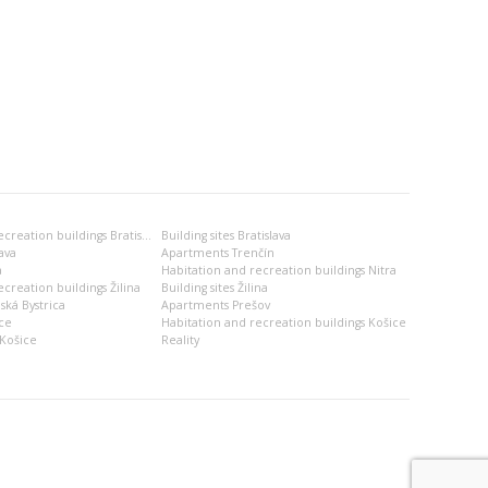
Habitation and recreation buildings Bratislava
Building sites Bratislava
ava
Apartments Trenčín
a
Habitation and recreation buildings Nitra
creation buildings Žilina
Building sites Žilina
ská Bystrica
Apartments Prešov
ce
Habitation and recreation buildings Košice
Košice
Reality