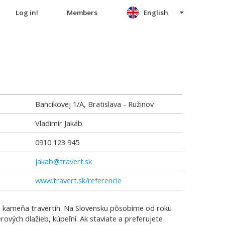
Log in!
Members
English
Bancíkovej 1/A, Bratislava - Ružinov
Vladimír Jakáb
0910 123 945
jakab@travert.sk
www.travert.sk/referencie
ho kameňa travertín. Na Slovensku pôsobíme od roku
rových dlažieb, kúpeľní. Ak staviate a preferujete