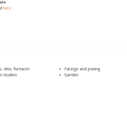
data
nd
here
, tiles, furnaces
Facings and paving
 studios
Garden