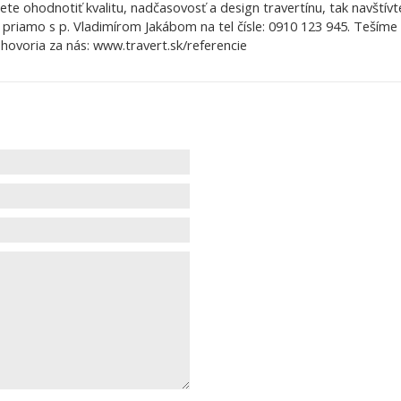
viete ohodnotiť kvalitu, nadčasovosť a design travertínu, tak navšt
 priamo s p. Vladimírom Jakábom na tel čísle: 0910 123 945. Tešíme 
 hovoria za nás: www.travert.sk/referencie